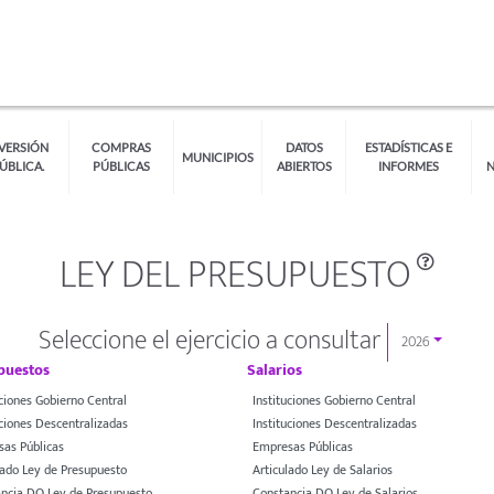
VERSIÓN
COMPRAS
DATOS
ESTADÍSTICAS E
MUNICIPIOS
ÚBLICA.
PÚBLICAS
ABIERTOS
INFORMES
LEY DEL PRESUPUESTO
Seleccione el ejercicio a consultar
2026
puestos
Salarios
uciones Gobierno Central
Instituciones Gobierno Central
uciones Descentralizadas
Instituciones Descentralizadas
as Públicas
Empresas Públicas
lado Ley de Presupuesto
Articulado Ley de Salarios
ncia DO Ley de Presupuesto
Constancia DO Ley de Salarios