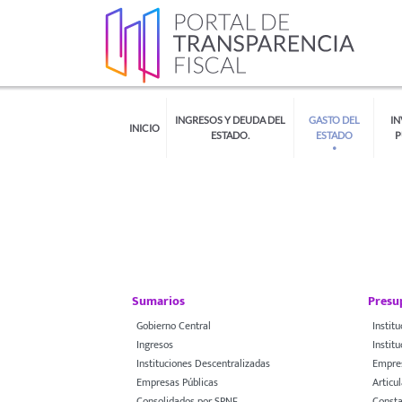
INGRESOS Y DEUDA DEL
GASTO DEL
IN
INICIO
ESTADO.
ESTADO
P
Sumarios
Presu
Gobierno Central
Instit
Ingresos
Instit
Instituciones Descentralizadas
Empres
Empresas Públicas
Articu
Consolidados por SPNF
Consta