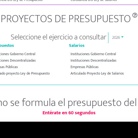
PROYECTOS DE PRESUPUESTO
Seleccione el ejercicio a consultar
2026
puestos
Salarios
uciones Gobierno Central
Instituciones Gobierno Central
uciones Descentralizadas
Instituciones Descentralizadas
as Públicas
Empresas Públicas
lado proyecto Ley de Presupuesto
Articulado Proyecto Ley de Salarios
o se formula el presupuesto del 
Entérate en 60 segundos