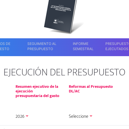
OS DE
SEGUIMIENTO AL
INFORME
PRESUPUEST
ESTO
PRESUPUESTO
SEMESTRAL
EJECUTADOS
EJECUCIÓN DEL PRESUPUESTO
Resumen ejecutivo de la
Reformas al Presupuesto
ejecución
DL/AC
presupuestaria del gasto
2026
Seleccione