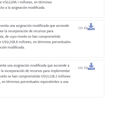
de US$2,696.1 millones, en términos
cto a la asignación modificada.
resenta una asignación modificada que asciende
529 KB
or la incorporación de recursos para
anía, de cuyo monto se han comprometido
e US$1,928.8 millones, en términos porcentuales
ación modificada.
senta una asignación modificada que asciende a
446 KB
r la incorporación de recursos para implementar
 monto se han comprometido US$3,528.2 millones
s, en términos porcentuales equivalentes a una