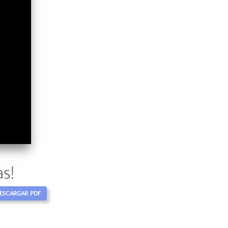
as!
ESCARGAR .PDF